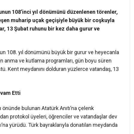
unun 108’inci yıl dönümünü düzenlenen törenler,
eşen muharip uçak geçişiyle büyük bir coşkuyla
r, 13 Şubat ruhunu bir kez daha gurur ve
un 108. yıl dönümünü büyük bir gurur ve heyecanla
yan anma ve kutlama programları, gün boyu süren
ştü. Kent meydanını dolduran yüzlerce vatandaş, 13
evam Etti
 önünde bulunan Atatürk Anıtı’na çelenk
dan protokol üyeleri, öğrenciler ve vatandaşlar dev
nı’na yürüdü. Türk bayraklarıyla donatılan meydanda