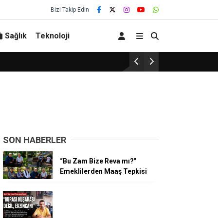
Bizi Takip Edin
Sağlık
Teknoloji
Erzincanspor’da Kur
SON HABERLER
“Bu Zam Bize Reva mı?”
Emeklilerden Maaş Tepkisi