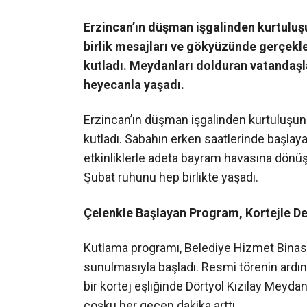
Erzincan’ın düşman işgalinden kurtuluş
birlik mesajları ve gökyüzünde gerçekl
kutladı. Meydanları dolduran vatandaşla
heyecanla yaşadı.
Erzincan’ın düşman işgalinden kurtuluşun
kutladı. Sabahın erken saatlerinde başla
etkinliklerle adeta bayram havasına dönü
Şubat ruhunu hep birlikte yaşadı.
Çelenkle Başlayan Program, Kortejle D
Kutlama programı, Belediye Hizmet Binası
sunulmasıyla başladı. Resmi törenin ardın
bir kortej eşliğinde Dörtyol Kızılay Meyda
coşku her geçen dakika arttı.