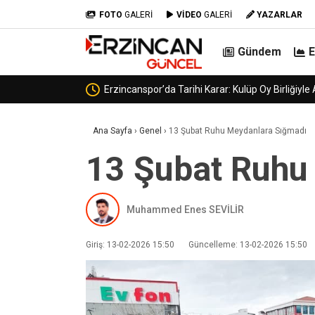
FOTO
GALERİ
VİDEO
GALERİ
YAZARLAR
Gündem
Erzincanspor’un Geleceğ
Ana Sayfa
›
Genel
›
13 Şubat Ruhu Meydanlara Sığmadı
13 Şubat Ruhu
Muhammed Enes SEVİLİR
Giriş: 13-02-2026 15:50
Güncelleme: 13-02-2026 15:50