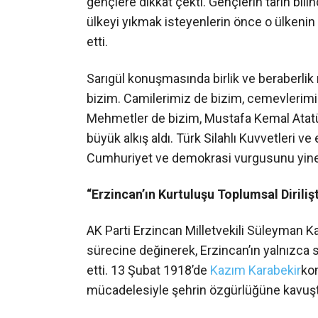
gençlere dikkat çekti. Gençlerin tarih bil
ülkeyi yıkmak isteyenlerin önce o ülkenin t
etti.
Sarıgül konuşmasında birlik ve beraberlik
bizim. Camilerimiz de bizim, cemevlerimiz
Mehmetler de bizim, Mustafa Kemal Atatür
büyük alkış aldı. Türk Silahlı Kuvvetleri 
Cumhuriyet ve demokrasi vurgusunu yine
“Erzincan’ın Kurtuluşu Toplumsal Dirilişt
AK Parti Erzincan Milletvekili Süleyman 
sürecine değinerek, Erzincan’ın yalnızca sil
etti. 13 Şubat 1918’de
Kazım Karabekir
ko
mücadelesiyle şehrin özgürlüğüne kavuştu