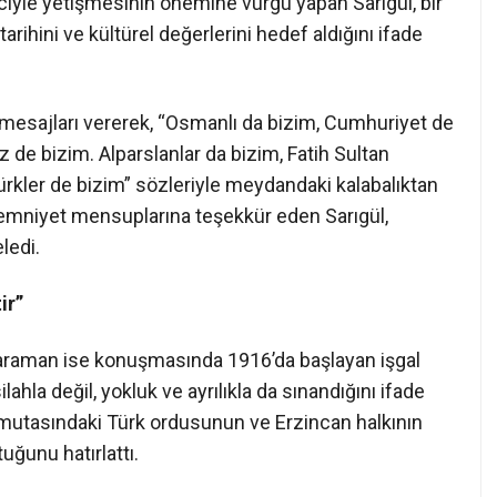
inciyle yetişmesinin önemine vurgu yapan Sarıgül, bir
arihini ve kültürel değerlerini hedef aldığını ifade
 mesajları vererek, “Osmanlı da bizim, Cumhuriyet de
 de bizim. Alparslanlar da bizim, Fatih Sultan
kler de bizim” sözleriyle meydandaki kalabalıktan
ve emniyet mensuplarına teşekkür eden Sarıgül,
ledi.
ir”
Karaman ise konuşmasında 1916’da başlayan işgal
ahla değil, yokluk ve ayrılıkla da sınandığını ifade
mutasındaki Türk ordusunun ve Erzincan halkının
ğunu hatırlattı.