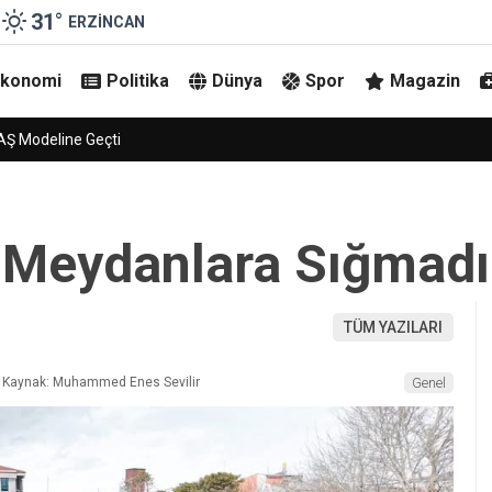
31
°
ERZINCAN
Ekonomi
Politika
Dünya
Spor
Magazin
i 5 Temmuz’da Şekillenecek
 Meydanlara Sığmadı
TÜM YAZILARI
Kaynak: Muhammed Enes Sevilir
Genel