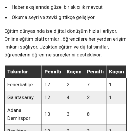
Haber akışlarında güzel bir akıcılık mevcut
Okuma seyri ve zevki gittikçe gelişiyor
Eğitim dünyasında ise dijital dönüşüm hızla ilerliyor.
Online eğitim platformları, öğrencilere her yerden erişim
imkanı sağlıyor. Uzaktan eğitim ve dijital sınıflar,
öğrencilerin öğrenme süreçlerini destekliyor.
Takımlar
Penaltı
Kaçan
Penaltı
Kaçan
Fenerbahçe
17
2
7
1
Galatasaray
12
4
2
1
Adana
10
3
8
Demirspor