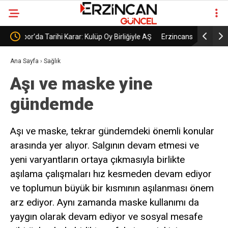
irliğiyle AŞ
Erzincanspor’un Geleceği 5 Temmuz’da
Erz
Şekillenecek
Başl
Ana Sayfa
›
Sağlık
Aşı ve maske yine
gündemde
Aşı ve maske, tekrar gündemdeki önemli konular
arasında yer alıyor. Salgının devam etmesi ve
yeni varyantların ortaya çıkmasıyla birlikte
aşılama çalışmaları hız kesmeden devam ediyor
ve toplumun büyük bir kısmının aşılanması önem
arz ediyor. Aynı zamanda maske kullanımı da
yaygın olarak devam ediyor ve sosyal mesafe