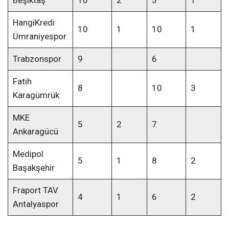
Beşiktaş
10
2
3
1
HangiKredi
10
1
10
1
Ümraniyespor
Trabzonspor
9
6
Fatih
8
10
3
Karagümrük
MKE
5
2
7
Ankaragücü
Medipol
5
1
8
2
Başakşehir
Fraport TAV
4
1
6
2
Antalyaspor