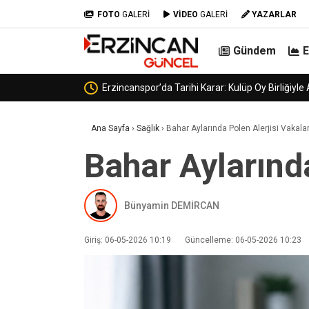
FOTO
GALERİ
VİDEO
GALERİ
YAZARLAR
Gündem
Erzincanspor’un Gele
Ana Sayfa
›
Sağlık
›
Bahar Aylarında Polen Alerjisi Vakalar
Bahar Aylarında
Bünyamin DEMİRCAN
Giriş: 06-05-2026 10:19
Güncelleme: 06-05-2026 10:23