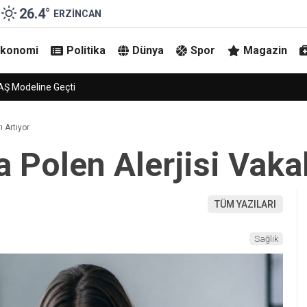
26.4
°
ERZINCAN
Ekonomi
Politika
Dünya
Spor
Magazin
ceği 5 Temmuz’da Şekillenecek
ı Artıyor
 Polen Alerjisi Vakal
TÜM YAZILARI
Sağlık