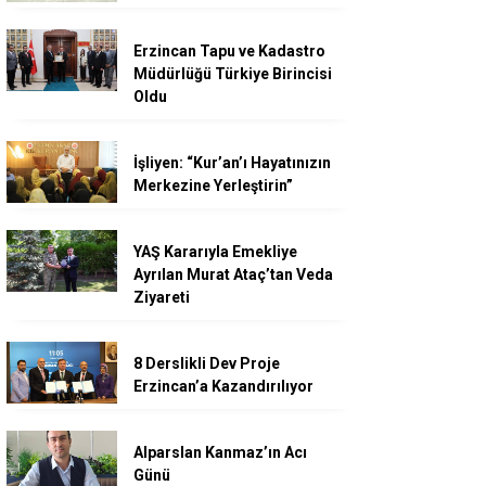
Erzincan Tapu ve Kadastro
Müdürlüğü Türkiye Birincisi
Oldu
İşliyen: “Kur’an’ı Hayatınızın
Merkezine Yerleştirin”
YAŞ Kararıyla Emekliye
Ayrılan Murat Ataç’tan Veda
Ziyareti
8 Derslikli Dev Proje
Erzincan’a Kazandırılıyor
Alparslan Kanmaz’ın Acı
Günü