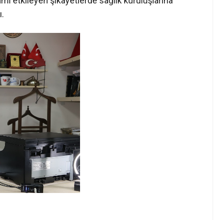
mı etkileyen şikayetlerde sağlık kuruluşlarına
ı.