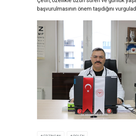
Çetin, özellikle uzun süren ve günlük yaşa
başvurulmasının önem taşıdığını vurgulad