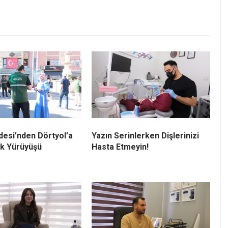
esi’nden Dörtyol’a
Yazın Serinlerken Dişlerinizi
ık Yürüyüşü
Hasta Etmeyin!