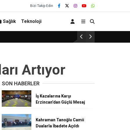
Bizi Takip Edin
Sağlık
Teknoloji
Erzincanspor’da 
arı Artıyor
SON HABERLER
İş Kazalarına Karşı
Erzincan’dan Güçlü Mesaj
Kahraman Tanoğlu Camii
Dualarla İbadete Açıldı