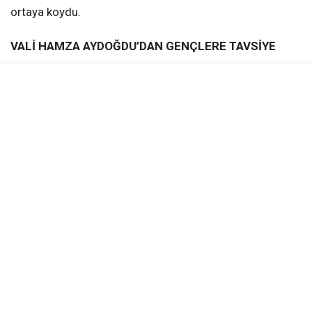
ortaya koydu.
VALİ HAMZA AYDOĞDU’DAN GENÇLERE TAVSİYE
Programın en dikkat çeken anı, Erzincan Valisi Hamza
Aydoğdu’nun kürsüye çıkarak gençlere hitap ettiği
bölüm oldu. Vali Aydoğdu konuşmasına gençleri
selamlayarak başladı ve kısa bir süre içerisinde
konuşmasının yoğun bir motivasyon ve sosyal mesaj
içeriğine dönüşeceğini ifade etti.
“Sevgili gençler, hepinizi sevgiyle ve saygıyla
selamlıyorum. Sizlerden sadece iki dakikanızı
istiyorum,” diyerek başlayan Aydoğdu, konuşmasında
Erzincan’ın gençlik alanındaki başarılarına dikkat çekti.
Vali Aydoğdu’nun konuşmasında öne çıkan başlıklar