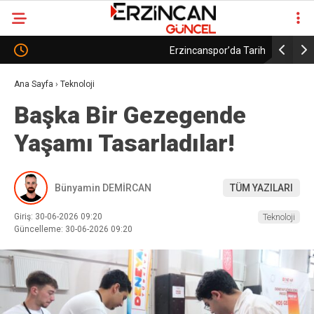
Erzincanspor’da Tarihi Karar: Kulüp Oy Birliğiyle AŞ
Erzincans
Modeline Geçti
Şekillene
Ana Sayfa
›
Teknoloji
Başka Bir Gezegende
Yaşamı Tasarladılar!
Bünyamin DEMİRCAN
TÜM YAZILARI
Giriş: 30-06-2026 09:20
Teknoloji
Güncelleme: 30-06-2026 09:20