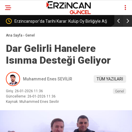
Erzincanspor’da Tarihi Karar: Kulüp Oy Birliğiyle AŞ
Erzincanspor’un
Modeline Geçti
Şekillenecek
Ana Sayfa
›
Genel
Dar Gelirli Hanelere
Isınma Desteği Geliyor
Muhammed Enes SEVİLİR
TÜM YAZILARI
Giriş: 26-01-2026 11:36
Genel
Güncelleme: 26-01-2026 11:36
Kaynak: Muhammed Enes Sevilir