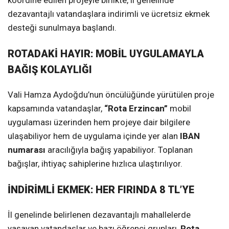
koordine edilen projeyle birlikte, il genelinde
dezavantajlı vatandaşlara indirimli ve ücretsiz ekmek
desteği sunulmaya başlandı.
ROTADAKİ HAYIR: MOBİL UYGULAMAYLA
BAĞIŞ KOLAYLIĞI
Vali Hamza Aydoğdu’nun öncülüğünde yürütülen proje
kapsamında vatandaşlar,
“Rota Erzincan”
mobil
uygulaması üzerinden hem projeye dair bilgilere
ulaşabiliyor hem de uygulama içinde yer alan
IBAN
numarası
aracılığıyla bağış yapabiliyor. Toplanan
bağışlar, ihtiyaç sahiplerine hızlıca ulaştırılıyor.
İNDİRİMLİ EKMEK: HER FIRINDA 8 TL’YE
İl genelinde belirlenen dezavantajlı mahallelerde
yaşayan vatandaşlar ve bazı öğrenci grupları,
Rota