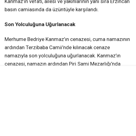
Kanmaz’ın vefatı, ailesi ve yakınlarının yanı sıra Erzincan
basın camiasında da üzüntüyle karşılandı.
Son Yolculuğuna Uğurlanacak
Merhume Bedriye Kanmaz’ın cenazesi, cuma namazının
ardından Terzibaba Camii’nde kılınacak cenaze
namazıyla son yolculuğuna uğurlanacak. Kanmaz’ın
cenazesi, namazın ardından Piri Sami Mezarlığı’nda
toprağa verilecek.
Bedriye Kanmaz’ın vefat haberinin ardından Kanmaz
ailesinin yakınları, dostları ve meslektaşları da taziye
dileklerini iletti.
Merhume Bedriye Kanmaz’a Allah’tan rahmet, başta
oğlu Alparslan Kanmaz olmak üzere ailesine, yakınlarına,
sevenlerine ve Erzincan basın camiasına başsağlığı ve