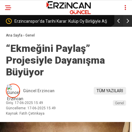
y Birliğiyle AŞ
Erzincanspor’un Geleceği 5 Temmuz’da
E
Şekillenecek
B
Ana Sayfa
›
Genel
“Ekmeğini Paylaş”
Projesiyle Dayanışma
Büyüyor
Güncel Erzincan
TÜM YAZILARI
Giriş: 17-06-2025 15:49
Genel
Güncelleme: 17-06-2025 15:49
Kaynak: Fatih Çetinkaya