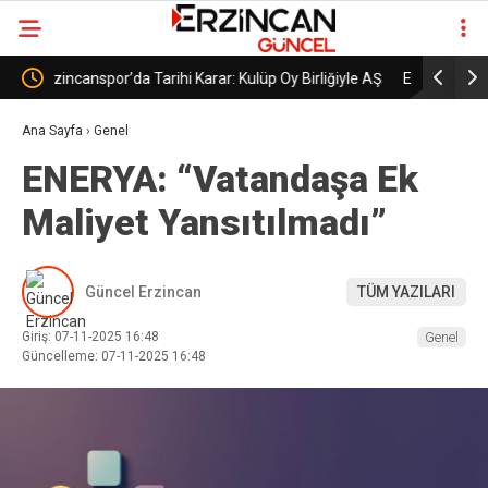
liğiyle AŞ
Erzincanspor’un Geleceği 5 Temmuz’da
Erzin
Şekillenecek
Başla
Ana Sayfa
›
Genel
ENERYA: “Vatandaşa Ek
Maliyet Yansıtılmadı”
Güncel Erzincan
TÜM YAZILARI
Giriş: 07-11-2025 16:48
Genel
Güncelleme: 07-11-2025 16:48