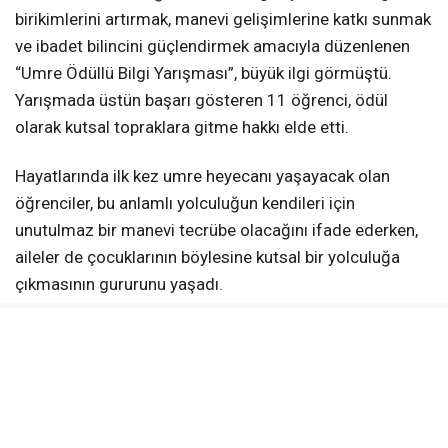
birikimlerini artırmak, manevi gelişimlerine katkı sunmak
ve ibadet bilincini güçlendirmek amacıyla düzenlenen
“Umre Ödüllü Bilgi Yarışması”, büyük ilgi görmüştü.
Yarışmada üstün başarı gösteren 11 öğrenci, ödül
olarak kutsal topraklara gitme hakkı elde etti.
Hayatlarında ilk kez umre heyecanı yaşayacak olan
öğrenciler, bu anlamlı yolculuğun kendileri için
unutulmaz bir manevi tecrübe olacağını ifade ederken,
aileler de çocuklarının böylesine kutsal bir yolculuğa
çıkmasının gururunu yaşadı.
Duygusal Uğurlama
Erzincan Havalimanı’nda düzenlenen uğurlama
programında öğrenciler için dualar edildi. Yakınlarının
sarılarak uğurladığı gençler, hem heyecan hem de