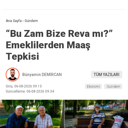
Ana Sayfa
›
Gündem
“Bu Zam Bize Reva mı?”
Emeklilerden Maaş
Tepkisi
Bünyamin DEMİRCAN
TÜM YAZILARI
Giriş: 06-08-2026 09:13
Ekonomi
Gündem
Güncelleme: 06-08-2026 09:34