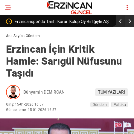
Birliğiyle AŞ
Erzincanspor’un Geleceği 5 Temmuz’da
Er
Şekillenecek
Ba
Ana Sayfa
›
Gündem
Erzincan İçin Kritik
Hamle: Sarıgül Nüfusunu
Taşıdı
Bünyamin DEMİRCAN
TÜM YAZILARI
Giriş: 15-01-2026 16:57
Gündem
Politika
Güncelleme: 15-01-2026 16:57