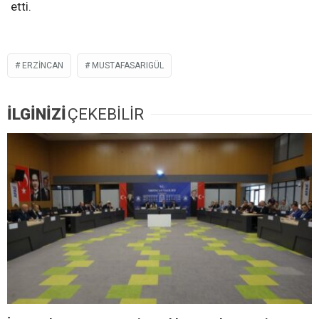
etti.
ERZINCAN
MUSTAFASARIGÜL
İLGİNİZİ
ÇEKEBİLİR