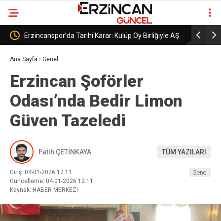
lüp Oy Birliğiyle AŞ
Erzincanspor’un Geleceği 5 Temmuz’da
Şekillenecek
Ana Sayfa
›
Genel
Erzincan Şoförler
Odası’nda Bedir Limon
Güven Tazeledi
Fatih ÇETİNKAYA
TÜM YAZILARI
Giriş: 04-01-2026 12:11
Genel
Güncelleme: 04-01-2026 12:11
Kaynak: HABER MERKEZI