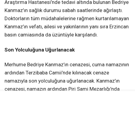
Araştırma Hastanesi’nde tedavi altında bulunan Bedriye
Kanmaz’ın sağlık durumu sabah saatlerinde ağırlaştı.
Doktorların tüm müdahalelerine rağmen kurtarılamayan
Kanmaz’ın vefatı, ailesi ve yakınlarının yanı sıra Erzincan
basın camiasında da üzüntüyle karşılandı.
Son Yolculuğuna Uğurlanacak
Merhume Bedriye Kanmaz’ın cenazesi, cuma namazının
ardından Terzibaba Camii’nde kılınacak cenaze
namazıyla son yolculuğuna uğurlanacak. Kanmaz’ın
cenazesi, namazın ardından Piri Sami Mezarlığı’nda
toprağa verilecek.
Bedriye Kanmaz’ın vefat haberinin ardından Kanmaz
ailesinin yakınları, dostları ve meslektaşları da taziye
dileklerini iletti.