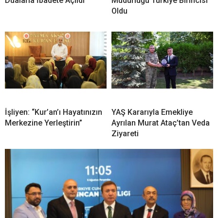
Dualarla İbadete Açıldı
Müdürlüğü Türkiye Birincisi
Oldu
İşliyen: “Kur’an’ı Hayatınızın
YAŞ Kararıyla Emekliye
Merkezine Yerleştirin”
Ayrılan Murat Ataç’tan Veda
Ziyareti