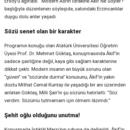
Ersoy’u ağırladı. “Modern Asrın İdrakine Âkif Ne Söyler?”
başlığıyla düzenlenen söyleşide, salondaki Erzincanlılar
duygu dolu anlar yaşadı.
Sözü senet olan bir karakter
Programın konuğu olan Atatürk Üniversitesi Öğretim
Üyesi Prof. Dr. Mehmet Göktaş, konuşmasında Âkif’in
sadece şairliğine değil, kaya gibi sağlam karakterine
dikkat çekti. Modern insanın en büyük sorunu olan
“güven” ve “sözünde durma” konusunu, Âkif’in yakın
dostu Mithat Cemal Kuntay ile yaşadığı bir anı üzerinden
anlatan Göktaş, Milli Şair’in şu sözünü hatırlattı: “Söz
verdim. Sözümü tutmamam için ölmem lâzımdı.”
Şehit oğlu olduğunu unutma!
Konuşmada İstiklâl Marşı’nın ruhuna da değinildi. Âkif’in