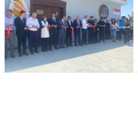
Erzincan’da hayırseverlerin katkılarıyla kente
kazandırılan eserlere bir yenisi daha eklendi. Erzincan
TSO Yönetim Kurulu Başkanı Ahmet Tanoğlu tarafından
merhum babası adına yaptırılan
Kahraman Tanoğlu Camii tamamlanarak vatandaşların
hizmetine sunuldu.