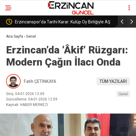
liğiyle AŞ
Erzincanspor’un Geleceği 5 Temmuz’da
Erzin
Şekillenecek
Başla
Ana Sayfa
›
Genel
Erzincan’da ‘Âkif’ Rüzgarı:
Modern Çağın İlacı Onda
Fatih ÇETİNKAYA
TÜM YAZILARI
Giriş: 04-01-2026 12:09
Genel
Güncelleme: 04-01-2026 12:09
Kaynak: HABER MERKEZI