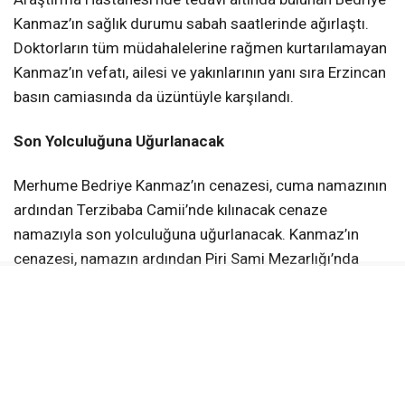
Kanmaz’ın sağlık durumu sabah saatlerinde ağırlaştı.
Doktorların tüm müdahalelerine rağmen kurtarılamayan
Kanmaz’ın vefatı, ailesi ve yakınlarının yanı sıra Erzincan
basın camiasında da üzüntüyle karşılandı.
Son Yolculuğuna Uğurlanacak
Merhume Bedriye Kanmaz’ın cenazesi, cuma namazının
ardından Terzibaba Camii’nde kılınacak cenaze
namazıyla son yolculuğuna uğurlanacak. Kanmaz’ın
cenazesi, namazın ardından Piri Sami Mezarlığı’nda
toprağa verilecek.
Bedriye Kanmaz’ın vefat haberinin ardından Kanmaz
ailesinin yakınları, dostları ve meslektaşları da taziye
dileklerini iletti.