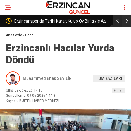
p Oy Birliğiyle AŞ
Erzincanspor’un Geleceği 5 Temmuz’da
Şekillenecek
Ana Sayfa
›
Genel
Erzincanlı Hacılar Yurda
Döndü
Muhammed Enes SEVİLİR
TÜM YAZILARI
Giriş: 09-06-2026 14:13
Genel
Güncelleme: 09-06-2026 14:13
Kaynak: BULTEN,HABER MERKEZI