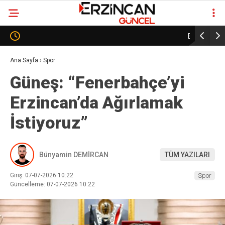
Erzincanspor’da Tarihi Karar: Kulüp Oy Birliğiyle AŞ
Erzinca
Modeline Geçti
Şekille
Ana Sayfa
›
Spor
Güneş: “Fenerbahçe’yi
Erzincan’da Ağırlamak
İstiyoruz”
Bünyamin DEMİRCAN
TÜM YAZILARI
Giriş: 07-07-2026 10:22
Spor
Güncelleme: 07-07-2026 10:22