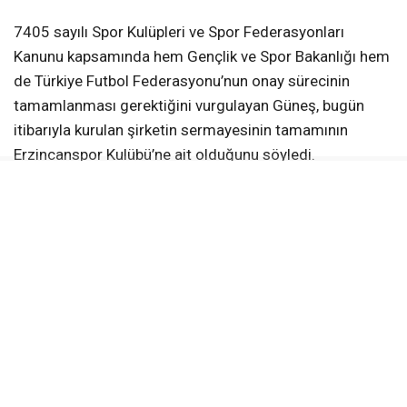
7405 sayılı Spor Kulüpleri ve Spor Federasyonları
Kanunu kapsamında hem Gençlik ve Spor Bakanlığı hem
de Türkiye Futbol Federasyonu’nun onay sürecinin
tamamlanması gerektiğini vurgulayan Güneş, bugün
itibarıyla kurulan şirketin sermayesinin tamamının
Erzincanspor Kulübü’ne ait olduğunu söyledi.
Başkan Güneş, henüz hiçbir yatırımcıya hisse
devredilmediğini belirterek kamuoyunda dolaşan farklı
iddiaların gerçeği yansıtmadığını ifade etti.
Onay süreçlerinin ardından A ve B grubu hisselerin
oluşturulacağını belirten Güneş, yatırımcıların alacağı
pay oranlarının ise kulübe yapılacak yatırımın
büyüklüğüne göre şekilleneceğini söyledi.