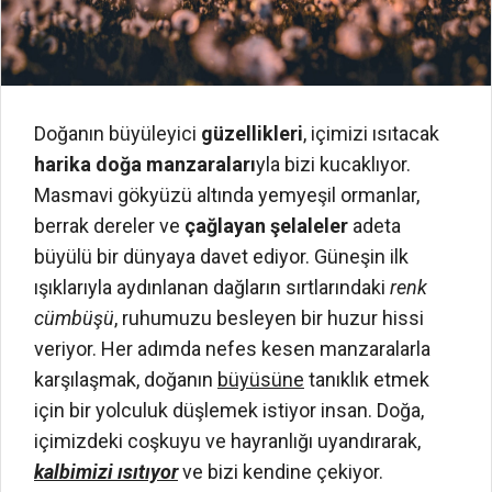
Doğanın büyüleyici
güzellikleri
, içimizi ısıtacak
harika doğa manzaraları
yla bizi kucaklıyor.
Masmavi gökyüzü altında yemyeşil ormanlar,
berrak dereler ve
çağlayan şelaleler
adeta
büyülü bir dünyaya davet ediyor. Güneşin ilk
ışıklarıyla aydınlanan dağların sırtlarındaki
renk
cümbüşü
, ruhumuzu besleyen bir huzur hissi
veriyor. Her adımda nefes kesen manzaralarla
karşılaşmak, doğanın
büyüsüne
tanıklık etmek
için bir yolculuk düşlemek istiyor insan. Doğa,
içimizdeki coşkuyu ve hayranlığı uyandırarak,
kalbimizi ısıtıyor
ve bizi kendine çekiyor.