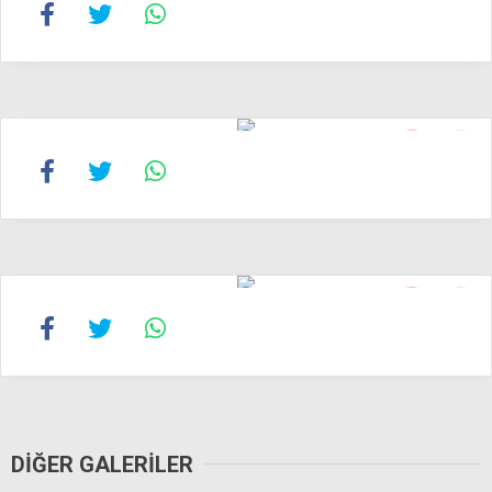
15
16
16
16
DIĞER GALERILER