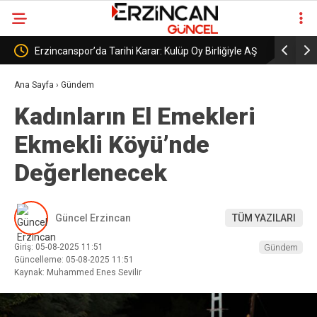
Oy Birliğiyle AŞ
Erzincanspor’un Geleceği 5 Temmuz’da
Şekillenecek
Ana Sayfa
›
Gündem
Kadınların El Emekleri
Ekmekli Köyü’nde
Değerlenecek
Güncel Erzincan
TÜM YAZILARI
Giriş: 05-08-2025 11:51
Gündem
Güncelleme: 05-08-2025 11:51
Kaynak: Muhammed Enes Sevilir