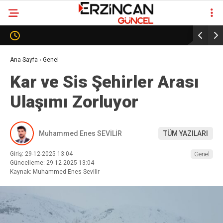
Erzincanspor’da Tarihi Karar: Kulüp Oy Birliğiyle AŞ
Modeline Geçti
Ana Sayfa
›
Genel
Kar ve Sis Şehirler Arası
Ulaşımı Zorluyor
Muhammed Enes SEVİLİR
TÜM YAZILARI
Giriş: 29-12-2025 13:04
Genel
Güncelleme: 29-12-2025 13:04
Kaynak: Muhammed Enes Sevilir