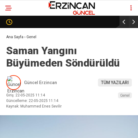
Erzincanspor’da Tarihi Karar: Kulüp Oy Birliğiyle AŞ
Modeline Geçti
Ana Sayfa
›
Genel
Saman Yangını
Büyümeden Söndürüldü
Güncel Erzincan
TÜM YAZILARI
Giriş: 22-05-2025 11:14
Genel
Güncelleme: 22-05-2025 11:14
Kaynak: Muhammed Enes Sevilir