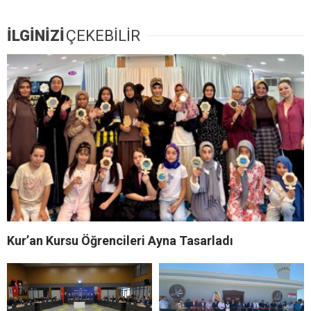
İLGİNİZİ
ÇEKEBİLİR
Kur’an Kursu Öğrencileri Ayna Tasarladı