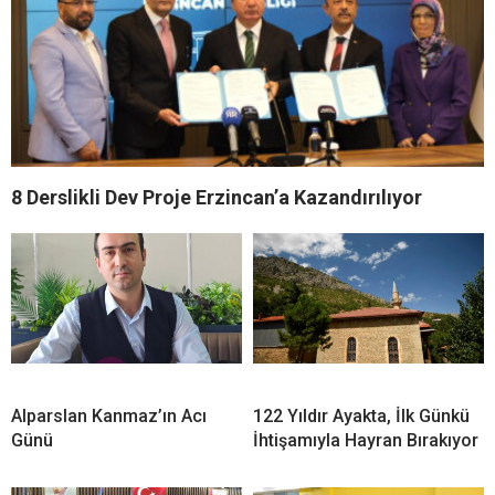
8 Derslikli Dev Proje Erzincan’a Kazandırılıyor
Alparslan Kanmaz’ın Acı
122 Yıldır Ayakta, İlk Günkü
Günü
İhtişamıyla Hayran Bırakıyor