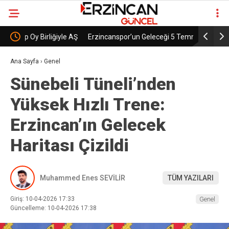
le AŞ
Erzincanspor’un Geleceği 5 Temmuz’da
Erzincans
Şekillenecek
Başladı
Ana Sayfa
›
Genel
Sünebeli Tüneli’nden
Yüksek Hızlı Trene:
Erzincan’ın Gelecek
Haritası Çizildi
Muhammed Enes SEVİLİR
TÜM YAZILARI
Giriş: 10-04-2026 17:33
Genel
Güncelleme: 10-04-2026 17:38