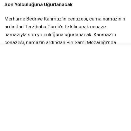
Son Yolculuğuna Uğurlanacak
Merhume Bedriye Kanmaz’ın cenazesi, cuma namazının
ardından Terzibaba Camii’nde kılınacak cenaze
namazıyla son yolculuğuna uğurlanacak. Kanmaz’ın
cenazesi, namazın ardından Piri Sami Mezarlığı’nda
toprağa verilecek.
Bedriye Kanmaz’ın vefat haberinin ardından Kanmaz
ailesinin yakınları, dostları ve meslektaşları da taziye
dileklerini iletti.
Merhume Bedriye Kanmaz’a Allah’tan rahmet, başta
oğlu Alparslan Kanmaz olmak üzere ailesine, yakınlarına,
sevenlerine ve Erzincan basın camiasına başsağlığı ve
sabır diliyoruz.