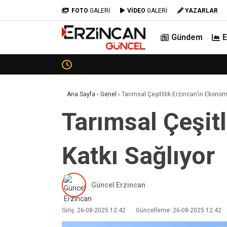
FOTO
GALERİ
VİDEO
GALERİ
YAZARLAR
Gündem
Erzincanspor’da Tarihi Kar
Ana Sayfa
›
Genel
›
Tarımsal Çeşitlilik Erzincan’ın Ekono
Tarımsal Çeşit
Katkı Sağlıyor
Güncel Erzincan
Giriş: 26-08-2025 12:42
Güncelleme: 26-08-2025 12:42