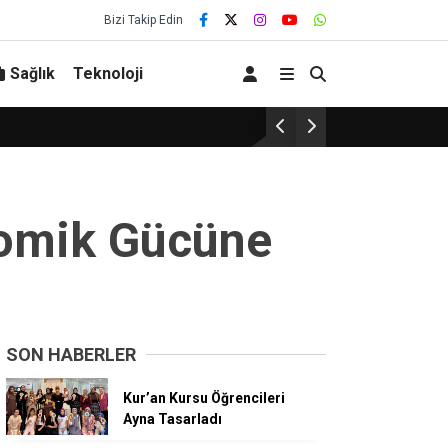
Bizi Takip Edin
Sağlık
Teknoloji
Erzincanspor’un Gelec
onomik Gücüne
SON HABERLER
Kur’an Kursu Öğrencileri
Ayna Tasarladı