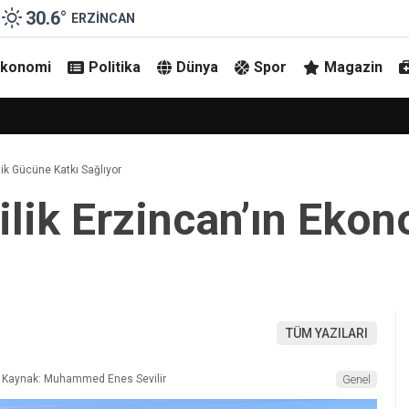
30.6
°
ERZINCAN
Ekonomi
Politika
Dünya
Spor
Magazin
ar: Kulüp Oy Birliğiyle AŞ Modeline Geçti
mik Gücüne Katkı Sağlıyor
lilik Erzincan’ın Ek
TÜM YAZILARI
Kaynak: Muhammed Enes Sevilir
Genel