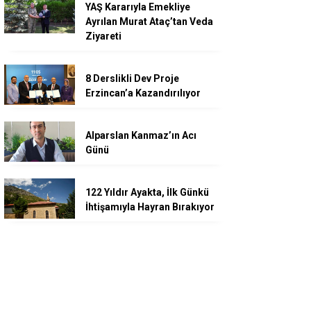
YAŞ Kararıyla Emekliye
Ayrılan Murat Ataç’tan Veda
Ziyareti
8 Derslikli Dev Proje
Erzincan’a Kazandırılıyor
Alparslan Kanmaz’ın Acı
Günü
122 Yıldır Ayakta, İlk Günkü
İhtişamıyla Hayran Bırakıyor