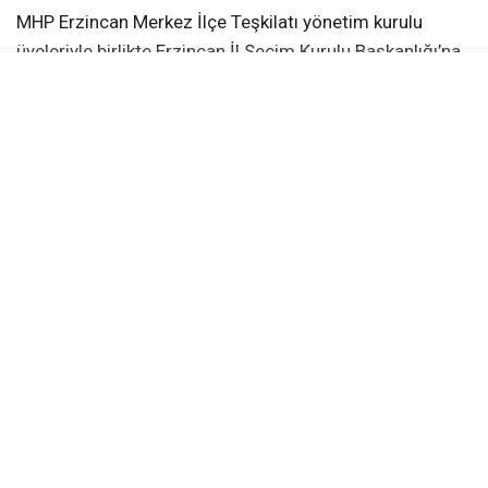
MHP Erzincan Merkez İlçe Teşkilatı yönetim kurulu
üyeleriyle birlikte Erzincan İl Seçim Kurulu Başkanlığı’na
giden Mustafa Erdem Çakırbay, burada düzenlenen
törende mazbatasını İl Seçim Kurulu Başkanı İmdat
Kurt’un elinden aldı. Mazbata töreninde teşkilat
mensupları da hazır bulunurken, yeni dönemin hayırlı
olması temennisinde bulunuldu.
Mazbata Törenine Teşkilat Tam Kadro Katıldı
Mazbata teslim törenine MHP Erzincan Merkez İlçe
Teşkilatı yöneticileri ve katıldı. Kongre sürecinin
ardından gerçekleştirilen törende birlik ve beraberlik
mesajları verilirken, teşkilat üyeleri yeni dönemin
Erzincan’da başarılı çalışmalara vesile olmasını temenni
etti.