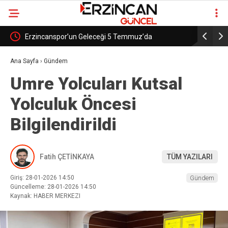
le AŞ
Erzincanspor’un Geleceği 5 Temmuz’da
Erzincans
Şekillenecek
Başladı
Ana Sayfa
›
Gündem
Umre Yolcuları Kutsal
Yolculuk Öncesi
Bilgilendirildi
Fatih ÇETİNKAYA
TÜM YAZILARI
Giriş: 28-01-2026 14:50
Gündem
Güncelleme: 28-01-2026 14:50
Kaynak: HABER MERKEZI