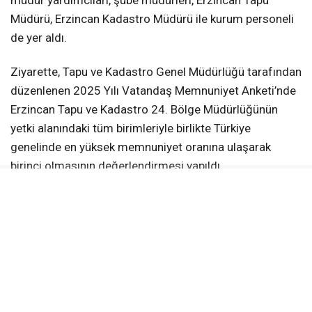
Müdürü, Erzincan Kadastro Müdürü ile kurum personeli
de yer aldı.
Ziyarette, Tapu ve Kadastro Genel Müdürlüğü tarafından
düzenlenen 2025 Yılı Vatandaş Memnuniyet Anketi’nde
Erzincan Tapu ve Kadastro 24. Bölge Müdürlüğünün
yetki alanındaki tüm birimleriyle birlikte Türkiye
genelinde en yüksek memnuniyet oranına ulaşarak
birinci olmasının değerlendirmesi yapıldı.
Erzincan Valisi Hamza Aydoğdu, vatandaş odaklı
hizmet anlayışıyla elde edilen başarının kamu
hizmetlerinde kalite ve özverinin önemli bir göstergesi
olduğunu belirterek, başarıda emeği bulunan tüm kurum
çalışanlarını tebrik etti.
Vali Aydoğdu, başta Tapu ve Kadastro 24. Bölge