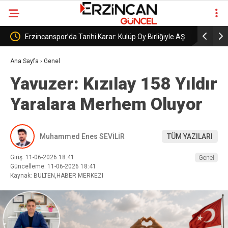
üp Oy Birliğiyle AŞ
Erzincanspor’un Geleceği 5 Temmuz’da
Şekillenecek
Ana Sayfa
›
Genel
Yavuzer: Kızılay 158 Yıldır
Yaralara Merhem Oluyor
Muhammed Enes SEVİLİR
TÜM YAZILARI
Giriş: 11-06-2026 18:41
Genel
Güncelleme: 11-06-2026 18:41
Kaynak: BULTEN,HABER MERKEZI