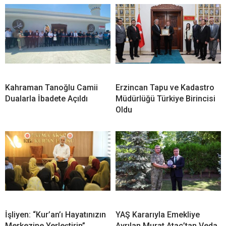
Kahraman Tanoğlu Camii
Erzincan Tapu ve Kadastro
Dualarla İbadete Açıldı
Müdürlüğü Türkiye Birincisi
Oldu
İşliyen: “Kur’an’ı Hayatınızın
YAŞ Kararıyla Emekliye
Merkezine Yerleştirin”
Ayrılan Murat Ataç’tan Veda