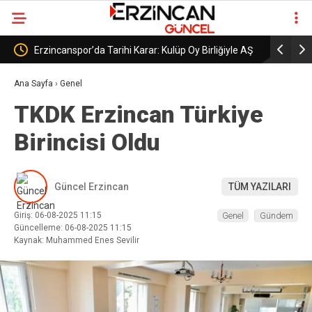
iğiyle AŞ
Erzincanspor’un Geleceği 5 Temmuz’da
Erzinc
Şekillenecek
Başlad
Ana Sayfa
›
Genel
TKDK Erzincan Türkiye
Birincisi Oldu
Güncel Erzincan
TÜM YAZILARI
Giriş: 06-08-2025 11:15
Genel
Gündem
Güncelleme: 06-08-2025 11:15
Kaynak: Muhammed Enes Sevilir