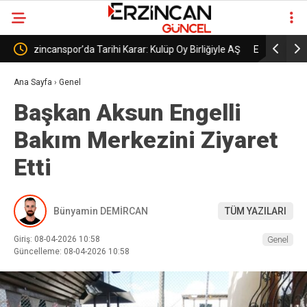
le AŞ
Erzincanspor’un Geleceği 5 Temmuz’da
Erzincans
Şekillenecek
Başladı
Ana Sayfa
›
Genel
Başkan Aksun Engelli
Bakım Merkezini Ziyaret
Etti
Bünyamin DEMİRCAN
TÜM YAZILARI
Giriş: 08-04-2026 10:58
Genel
Güncelleme: 08-04-2026 10:58