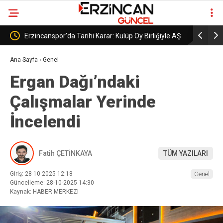
Kulüp Oy Birliğiyle AŞ
Erzincanspor’un Geleceği 5 Temmuz’da
Şekillenecek
Ana Sayfa
›
Genel
Ergan Dağı’ndaki
Çalışmalar Yerinde
İncelendi
Fatih ÇETİNKAYA
TÜM YAZILARI
Giriş: 28-10-2025 12:18
Genel
Güncelleme: 28-10-2025 14:30
Kaynak: HABER MERKEZI