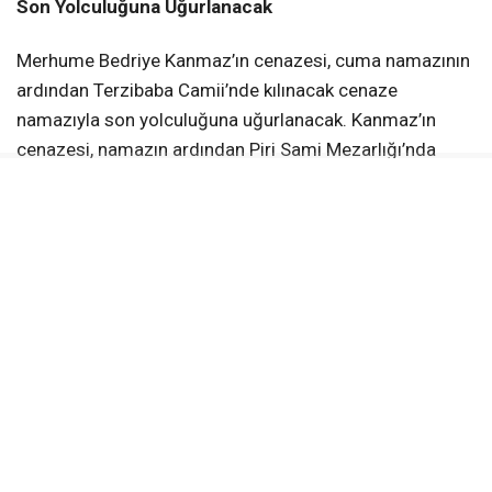
Son Yolculuğuna Uğurlanacak
Merhume Bedriye Kanmaz’ın cenazesi, cuma namazının
ardından Terzibaba Camii’nde kılınacak cenaze
namazıyla son yolculuğuna uğurlanacak. Kanmaz’ın
cenazesi, namazın ardından Piri Sami Mezarlığı’nda
toprağa verilecek.
Bedriye Kanmaz’ın vefat haberinin ardından Kanmaz
ailesinin yakınları, dostları ve meslektaşları da taziye
dileklerini iletti.
Merhume Bedriye Kanmaz’a Allah’tan rahmet, başta
oğlu Alparslan Kanmaz olmak üzere ailesine, yakınlarına,
sevenlerine ve Erzincan basın camiasına başsağlığı ve
sabır diliyoruz.