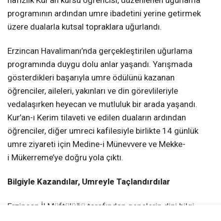
hafızlık Kur’an kursu öğrencisi, düzenlenen uğurlama
programının ardından umre ibadetini yerine getirmek
üzere dualarla kutsal topraklara uğurlandı.
Erzincan Havalimanı’nda gerçekleştirilen uğurlama
programında duygu dolu anlar yaşandı. Yarışmada
gösterdikleri başarıyla umre ödülünü kazanan
öğrenciler, aileleri, yakınları ve din görevlileriyle
vedalaşırken heyecan ve mutluluk bir arada yaşandı.
Kur’an-ı Kerim tilaveti ve edilen duaların ardından
öğrenciler, diğer umreci kafilesiyle birlikte 14 günlük
umre ziyareti için Medine-i Münevvere ve Mekke-
i Mükerreme’ye doğru yola çıktı.
Bilgiyle Kazandılar, Umreyle Taçlandırdılar
Erzincan İl Müftülüğü tarafından gençlerin dini bilgi
birikimlerini artırmak, manevi gelişimlerine katkı sunmak