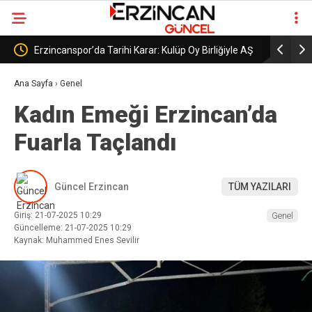
üp Oy Birliğiyle AŞ
Erzincanspor’un Geleceği 5 Temmuz’da
Şekillenecek
Ana Sayfa
›
Genel
Kadın Emeği Erzincan’da
Fuarla Taçlandı
Güncel Erzincan
TÜM YAZILARI
Giriş: 21-07-2025 10:29
Genel
Güncelleme: 21-07-2025 10:29
Kaynak: Muhammed Enes Sevilir