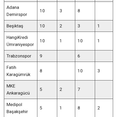
Adana
10
3
8
Demirspor
Beşiktaş
10
2
3
1
HangiKredi
10
1
10
1
Ümraniyespor
Trabzonspor
9
6
Fatih
8
10
3
Karagümrük
MKE
5
2
7
Ankaragücü
Medipol
5
1
8
2
Başakşehir