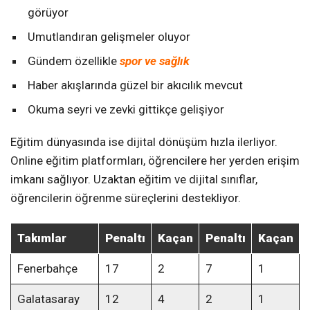
görüyor
Umutlandıran gelişmeler oluyor
Gündem özellikle
spor ve sağlık
Haber akışlarında güzel bir akıcılık mevcut
Okuma seyri ve zevki gittikçe gelişiyor
Eğitim dünyasında ise dijital dönüşüm hızla ilerliyor.
Online eğitim platformları, öğrencilere her yerden erişim
imkanı sağlıyor. Uzaktan eğitim ve dijital sınıflar,
öğrencilerin öğrenme süreçlerini destekliyor.
Takımlar
Penaltı
Kaçan
Penaltı
Kaçan
Fenerbahçe
17
2
7
1
Galatasaray
12
4
2
1