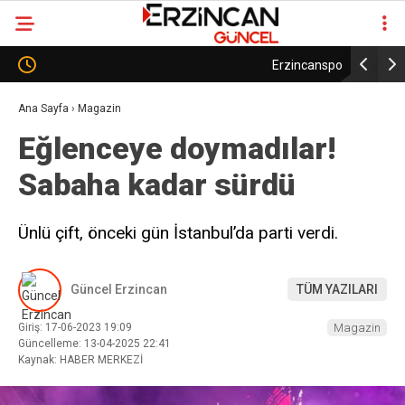
Erzincanspor’da Tarihi Karar: Kulüp Oy Birliğiyle AŞ
Erzi
Modeline Geçti
Şeki
Ana Sayfa
›
Magazin
Eğlenceye doymadılar!
Sabaha kadar sürdü
Ünlü çift, önceki gün İstanbul’da parti verdi.
Güncel Erzincan
TÜM YAZILARI
Giriş: 17-06-2023 19:09
Magazin
Güncelleme: 13-04-2025 22:41
Kaynak: HABER MERKEZİ