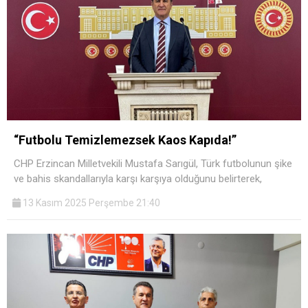
“Futbolu Temizlemezsek Kaos Kapıda!”
CHP Erzincan Milletvekili Mustafa Sarıgül, Türk futbolunun şike
ve bahis skandallarıyla karşı karşıya olduğunu belirterek,
13 Kasım 2025 Perşembe 21:40