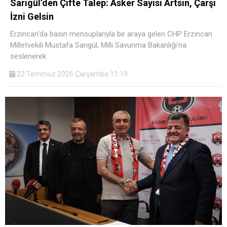
Sarıgül’den Çifte Talep: Asker Sayısı Artsın, Çarşı
İzni Gelsin
Erzincan’da basın mensuplarıyla bir araya gelen CHP Erzincan
Milletvekili Mustafa Sarıgül, Milli Savunma Bakanlığı’na
seslenerek
22 Temmuz 2026 Çarşamba 11:19