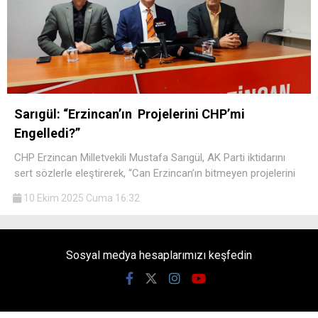
Sarıgül: “Erzincan’ın Projelerini CHP’mi
Engelledi?”
CHP Erzincan Milletvekili Mustafa Sarıgül, AK Parti iktidarını
sert sözlerle eleştirerek, “Can Erzincan’ın bitmeyen projelerini
10 Ekim 2025 Cuma 16:32
Sosyal medya hesaplarımızı keşfedin