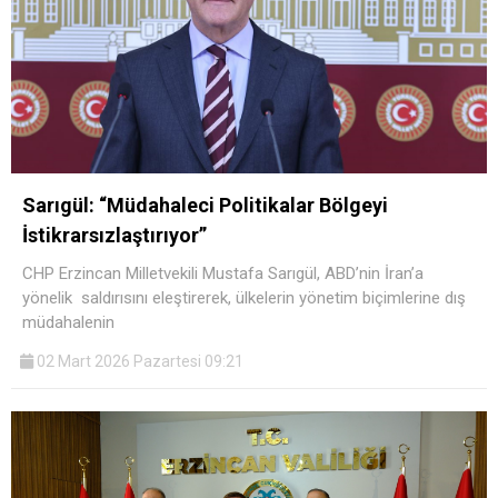
Sarıgül: “Müdahaleci Politikalar Bölgeyi
İstikrarsızlaştırıyor”
CHP Erzincan Milletvekili Mustafa Sarıgül, ABD’nin İran’a
yönelik saldırısını eleştirerek, ülkelerin yönetim biçimlerine dış
müdahalenin
02 Mart 2026 Pazartesi 09:21