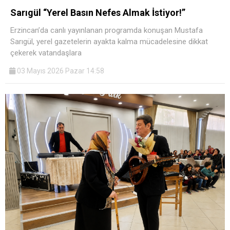
Sarıgül “Yerel Basın Nefes Almak İstiyor!”
Erzincan’da canlı yayınlanan programda konuşan Mustafa
Sarıgül, yerel gazetelerin ayakta kalma mücadelesine dikkat
çekerek vatandaşlara
03 Mayıs 2026 Pazar 14:58